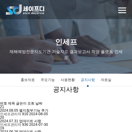
인세프
재해예방전문지도기관 기술지도 결과보고서 작성 플랫폼 인세
프
홍보자료
주요기능
사용현황
공지사항
자료실
공지사항
번호
제목
글쓴이
조회
날짜
21
2024.08.05 별지첨부기능 추가
인세프관리자
916
2024-08-05
20
2024.07.31 업데이트 사항
인세프관리자
936
2024-07-30
19
2024.06.26 업데이트 사항