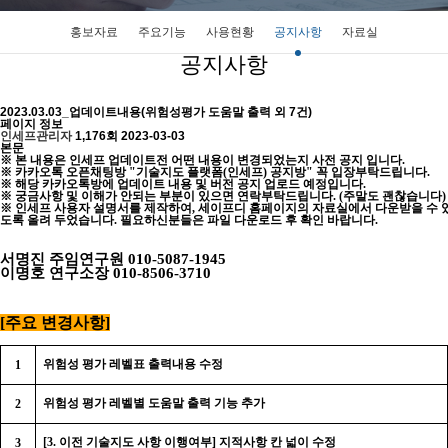
홍보자료
주요기능
사용현황
공지사항
자료실
공지사항
2023.03.03_업데이트내용(위험성평가 도움말 출력 외 7건)
페이지 정보
인세프관리자
1,176회
2023-03-03
본문
※
본 내용은 인세프 업데이트전 어떤 내용이 변경되었는지 사전 공지 입니다
.
※
카카오톡 오픈채팅방
"
기술지도 플랫폼
(
인세프
)
공지방
"
꼭 입장부탁드립니다
.
※
해당 카카오톡방에 업데이트 내용 및 버전 공지 업로드 예정입니다
.
※
궁금사항 및 이해가 안되는 부분이 있으면 연락부탁드립니다
. (
주말도 괜찮습니다
)
※
인세프 사용자 설명서를 제작하여
,
세이프디 홈페이지의 자료실에서 다운받을 수 
도록 올려 두었습니다
.
필요하신분들은 파일 다운로드 후 확인 바랍니다
.
서명진 주임연구원
010-5087-1945
이명호 연구소장
010-8506-3710
[
주요 변경사항
]
위험성 평가 레벨표 출력내용 수정
1
위험성 평가 레벨별 도움말 출력 기능 추가
2
[3.
이전 기술지도 사항 이행여부
]
지적사항 칸 넓이 수정
3