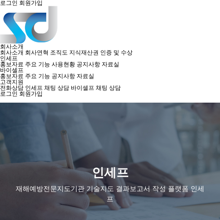
로그인
회원가입
회사소개
회사소개
회사연혁
조직도
지식재산권
인증 및 수상
인세프
홍보자료
주요 기능
사용현황
공지사항
자료실
바이셀프
홍보자료
주요 기능
공지사항
자료실
고객지원
전화상담
인세프 채팅 상담
바이셀프 채팅 상담
로그인
회원가입
인세프
재해예방전문지도기관 기술지도 결과보고서 작성 플랫폼 인세
프