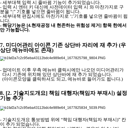
- 세부대책 입력 시 줄바뀜 기능이 추가되었습니다
.
- 입력 시 엔터 키 대신에 사전데이터 입력 시 와 마찬가지로 구
분을
“;”
기호를 넣으면 줄바뀜이 됩니다
.
- 세부대책 편집시에도 마찬가지로
‘;’
기호를 넣으면 줄바뀜이 됩
니다
.
-
해당기능은 [
4.
현재공정 내 현존하는 위험성 제거]
항목 한에서
만 가능합니다
.
7. 미디어관리 아이콘 기존 상단바 자리에 재 추가
(
우
상단 메뉴바에도 존재
)
- 업데이트 이후 우측 메뉴바 클릭시에만 나오던 미디어관리가
다시 기존에 위치해 있던 상단바에 재 추가 되었습니다
.
(
아이콘모양을 클릭하셔도 되고
,
메뉴바로 들어가도 됩니다
.)
8. [2.
기술지도개요]
책임 대행자
(
책임자 부재시
)
설정
기능 추가
- 기술지도개요 통보방법 위에
“
책임 대행자
(
책임자 부재시
)”
칸
이 추가 되었습니다
.