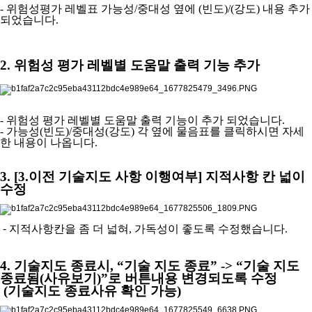
- 위험성평가 레벨표 가능성
/
중대성 옆에
(
빈도
)/(
강도
)
내용 추가
되었습니다
.
2. 위험성 평가 레벨별 도움말 출력 기능 추가
- 위험성 평가 레벨별 도움말 출력 기능이 추가 되었습니다
.
- 가능성
(
빈도
)/
중대성
(
강도
)
각 옆에 물음표를 클릭하시면 자세
한 내용이 나옵니다
.
3. [3.
이전 기술지도 사항 이행여부
]
지적사항 칸 넓이
수정
-
지적사항칸을 좀 더 넓혀
,
가독성이 좋도록 수정했습니다
.
4. 기술지도 종료시
, “
기술 지도 종료
” -> “
기술 지도
종료됨
(
사유보기
)”
로 버튼내용 변경되도록 수정
(
기술지도 종료사유 확인 가능
)