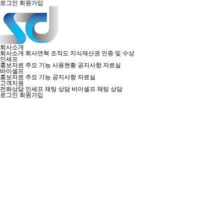
로그인
회원가입
회사소개
회사소개
회사연혁
조직도
지식재산권
인증 및 수상
인세프
홍보자료
주요 기능
사용현황
공지사항
자료실
바이셀프
홍보자료
주요 기능
공지사항
자료실
고객지원
전화상담
인세프 채팅 상담
바이셀프 채팅 상담
로그인
회원가입