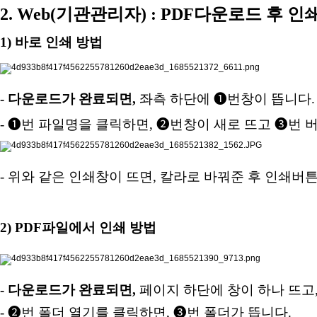
2. Web(
기관관리자
) : PDF
다운로드 후 인
1)
바로 인쇄 방법
- 다운로드가 완료되면
,
좌측 하단에
❶
번창이 뜹니다
.
- ❶
번 파일명을 클릭하면
,
❷
번창이 새로 뜨고
❸
번 
- 위와 같은 인쇄창이 뜨면
,
칼라로 바꿔준 후 인쇄버튼
2) PDF
파일에서 인쇄 방법
- 다운로드가 완료되면
,
페이지 하단에 창이 하나 뜨고
- ❷
번 폴더 열기를 클릭하면
,
❸
번 폴더가 뜹니다
.