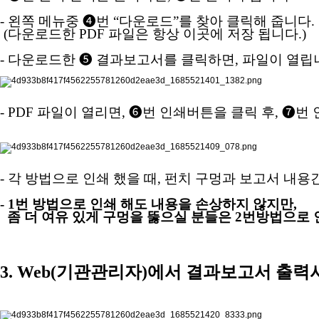
- 왼쪽 메뉴중
❹
번
“
다운로드
”
를 찾아 클릭해 줍니다
.
(
다운로드한
PDF
파일은 항상 이곳에 저장 됩니다.
)
- 다운로드한
❺
결과보고서를 클릭하면
,
파일이 열립
- PDF
파일이 열리면
,
❻
번 인쇄버튼을 클릭 후
,
❼
번 
- 각 방법으로 인쇄 했을 때
,
펀치 구멍과 보고서 내용
- 1
번 방법으로 인쇄 해도 내용을 손상하지 않지만
,
좀 더 여유 있게 구멍을 뚫으실 분들은
2
번방법으로 
3. Web(
기관관리자
)
에서 결과보고서 출력시