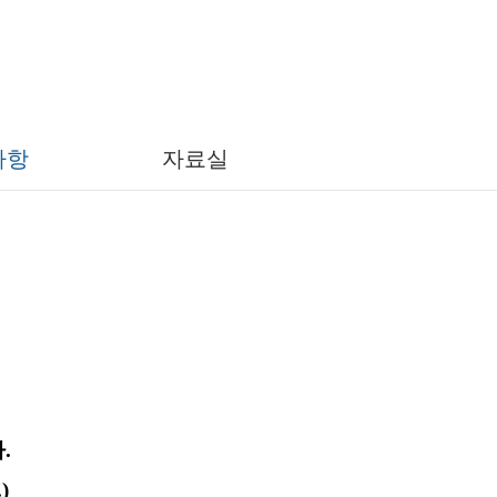
세프
사항
자료실
다
.
.)