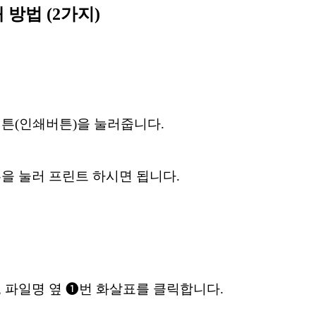
쇄 방법
(2
가지
)
버튼
(
인쇄버튼
)
을 눌러줍니다
.
을 눌러 프린트 하시면 됩니다
.
,
파일명 옆
❶
번 화살표를 클릭합니다
.