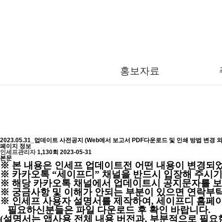
재
홍보자료
2023.05.31_업데이트 사전공지 (Web에서 보고서 PDF다운로드 및 인쇄 방법 변경 외
페이지 정보
인세프관리자
1,130회
2023-05-31
본문
※
본 내용은 인세프 업데이트전 어떤 내용이 변경되
※
카카오톡
“
세이프디
”
채널을 반드시 입장해 주시
※
해당 카카오톡 채널에서 업데이트시 공지문자를 
※
궁금사항 및 이해가 안되는 부분이 있으면 연락부
※
인세프 사용자 설명서를 제작하여
,
세이프디 홈페이
필요하신분들은 파일 다운로드 후 확인 바랍니다
.
(
설명서는 앱사용 전체 내용 버전과
,
부분적으로 필요한